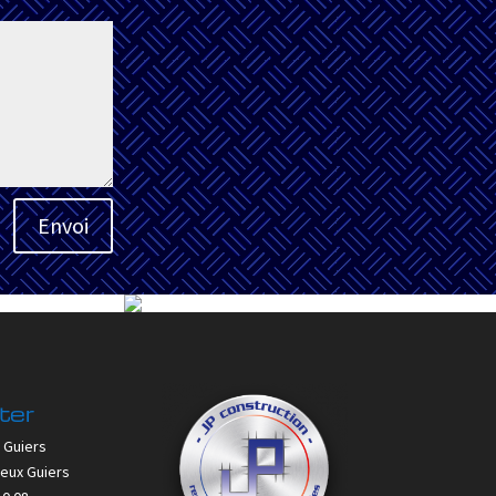
Envoi
ter
 Guiers
Deux Guiers