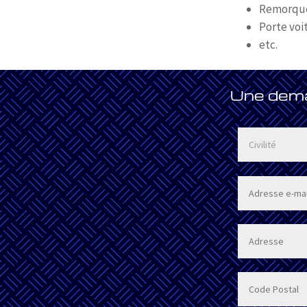
Remorque 
Porte voi
etc.
Une deman