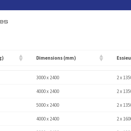
ues
g)
Dimensions (mm)
Essieu
g)
Dimensions (mm)
Essieu
g
3000 x 2400
2 x 135
g
4000 x 2400
2 x 135
g
5000 x 2400
2 x 135
g
4000 x 2400
2 x 160