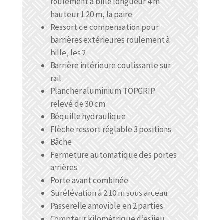
roulement à bille longueur 4 m
hauteur 1.20 m, la paire
Ressort de compensation pour
barrières extérieures roulement à
bille, les 2
Barrière intérieure coulissante sur
rail
Plancher aluminium TOPGRIP
relevé de 30 cm
Béquille hydraulique
Flèche ressort réglable 3 positions
Bâche
Fermeture automatique des portes
arrières
Porte avant combinée
Surélévation à 2.10 m sous arceau
Passerelle amovible en 2 parties
Compteur kilométrique d’esiieu