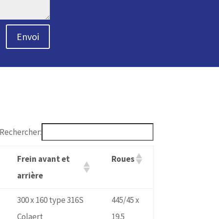
Envoi
Rechercher:
Frein avant et
Roues
arrière
300 x 160 type 316S
445/45 x
Colaert
19.5