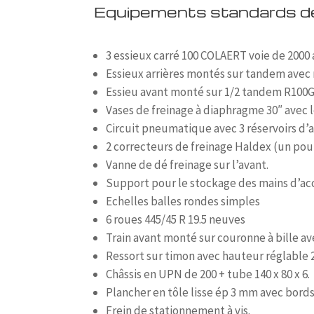
Equipements standards de
3 essieux carré 100 COLAERT voie de 2000 
Essieux arrières montés sur tandem avec 
Essieu avant monté sur 1/2 tandem R100G
Vases de freinage à diaphragme 30″ avec 
Circuit pneumatique avec 3 réservoirs d’ai
2 correcteurs de freinage Haldex (un pour
Vanne de dé freinage sur l’avant.
Support pour le stockage des mains d’ac
Echelles balles rondes simples
6 roues 445/45 R 19.5 neuves
Train avant monté sur couronne à bille av
Ressort sur timon avec hauteur réglable 2
Châssis en UPN de 200 + tube 140 x 80 x 6.
Plancher en tôle lisse ép 3 mm avec bords 
Frein de stationnement à vis.