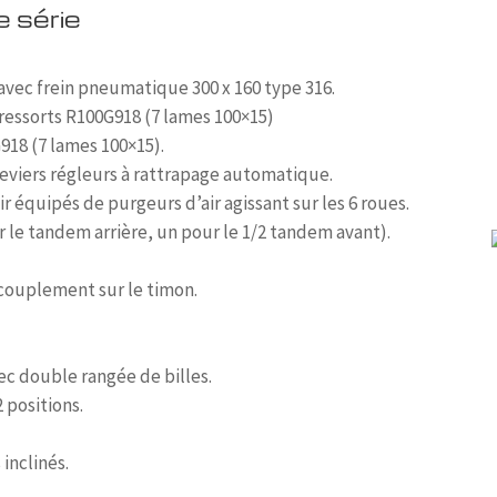
 série
avec frein pneumatique 300 x 160 type 316.
ressorts R100G918 (7 lames 100×15)
918 (7 lames 100×15).
leviers régleurs à rattrapage automatique.
r équipés de purgeurs d’air agissant sur les 6 roues.
 le tandem arrière, un pour le 1/2 tandem avant).
couplement sur le timon.
ec double rangée de billes.
 positions.
inclinés.